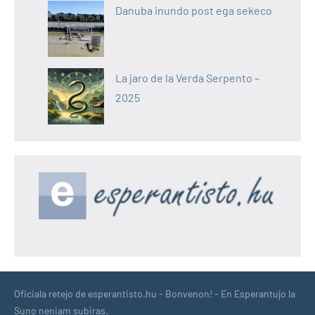
Danuba inundo post ega sekeco
La jaro de la Verda Serpento –
2025
Oficiala retejo de esperantisto.hu - Bonvenon! - En Esperantujo la
Suno neniam subiras.