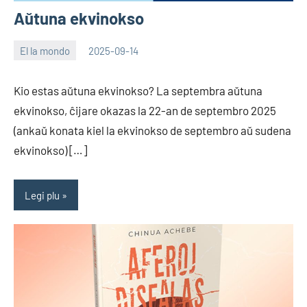
Aŭtuna ekvinokso
El la mondo
2025-09-14
EoHu
Kio estas aŭtuna ekvinokso? La septembra aŭtuna
ekvinokso, ĉijare okazas la 22-an de septembro 2025
(ankaŭ konata kiel la ekvinokso de septembro aŭ sudena
ekvinokso) […]
Legi plu