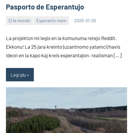
Pasporto de Esperantujo
El la mondo
Esperanto mem
2026-01-29
EoHu
La projekton mi legis en la komunuma retejo Reddit.
Ekkonu! La 25 jara kreinto (uzantnomo yatamci) havis
ideon en la kapo kaj kreis esperantaĵon: realisman […]
Legi plu