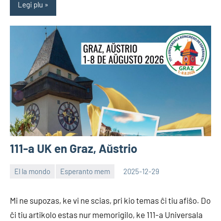
Legi plu
111-a UK en Graz, Aŭstrio
El la mondo
Esperanto mem
2025-12-29
EoHu
Mi ne supozas, ke vi ne scias, pri kio temas ĉi tiu afiŝo. Do
ĉi tiu artikolo estas nur memorigilo, ke 111-a Universala