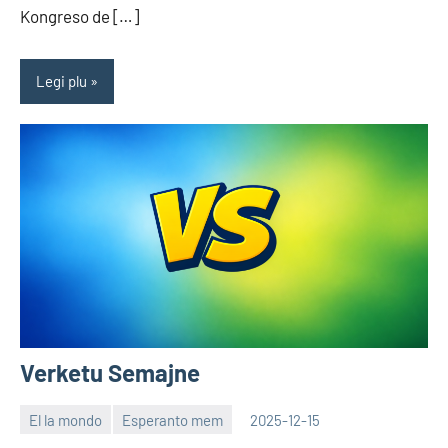
Kongreso de […]
Legi plu
Verketu Semajne
El la mondo
Esperanto mem
2025-12-15
EoHu