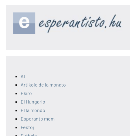
por
afiŝoj
AI
Artikolo de la monato
Ekiro
El Hungario
El la mondo
Esperanto mem
Festoj
Futbalo