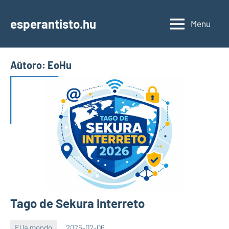
Skip
to
esperantisto.hu
Menu
content
Aŭtoro:
EoHu
Tago de Sekura Interreto
El la mondo
2026-02-06