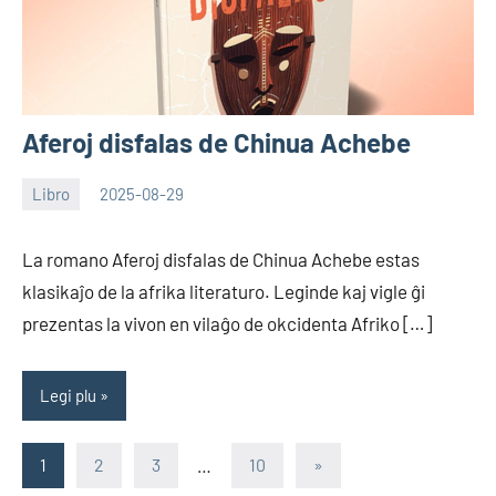
Aferoj disfalas de Chinua Achebe
Libro
2025-08-29
EoHu
La romano Aferoj disfalas de Chinua Achebe estas
klasikaĵo de la afrika literaturo. Leginde kaj vigle ĝi
prezentas la vivon en vilaĝo de okcidenta Afriko […]
Legi plu
Paĝnumerado
Sekva
1
2
3
…
10
»
artikolo