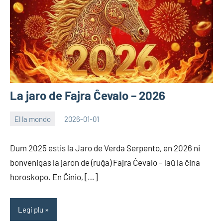
La jaro de Fajra Ĉevalo – 2026
El la mondo
2026-01-01
EoHu
Dum 2025 estis la Jaro de Verda Serpento, en 2026 ni
bonvenigas la jaron de (ruĝa) Fajra Ĉevalo – laŭ la ĉina
horoskopo. En Ĉinio, […]
Legi plu