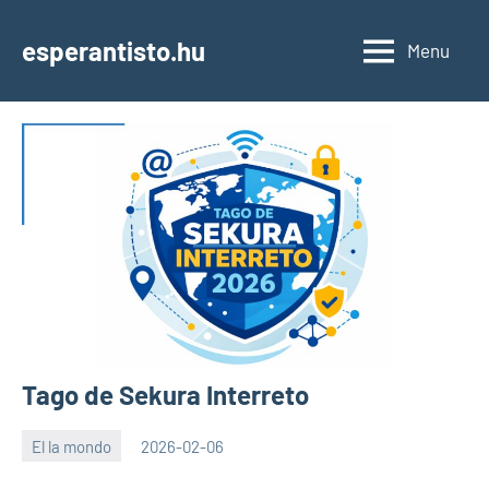
Skip
to
esperantisto.hu
Menu
content
Tago de Sekura Interreto
El la mondo
2026-02-06
EoHu