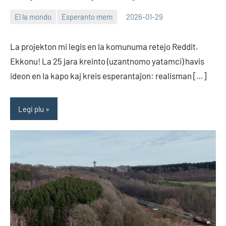
El la mondo
Esperanto mem
2026-01-29
EoHu
La projekton mi legis en la komunuma retejo Reddit.
Ekkonu! La 25 jara kreinto (uzantnomo yatamci) havis
ideon en la kapo kaj kreis esperantaĵon: realisman […]
Legi plu