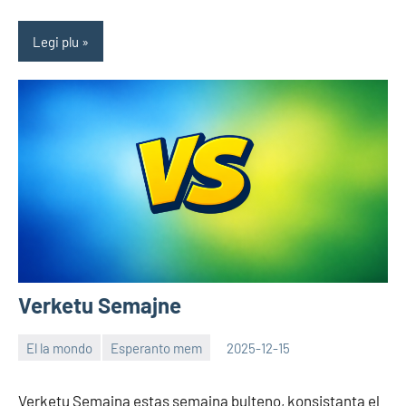
Legi plu
Verketu Semajne
El la mondo
Esperanto mem
2025-12-15
EoHu
Verketu Semajna estas semajna bulteno, konsistanta el