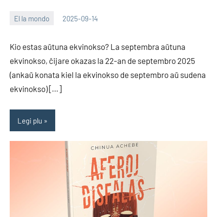
El la mondo
2025-09-14
EoHu
Kio estas aŭtuna ekvinokso? La septembra aŭtuna
ekvinokso, ĉijare okazas la 22-an de septembro 2025
(ankaŭ konata kiel la ekvinokso de septembro aŭ sudena
ekvinokso) […]
Legi plu