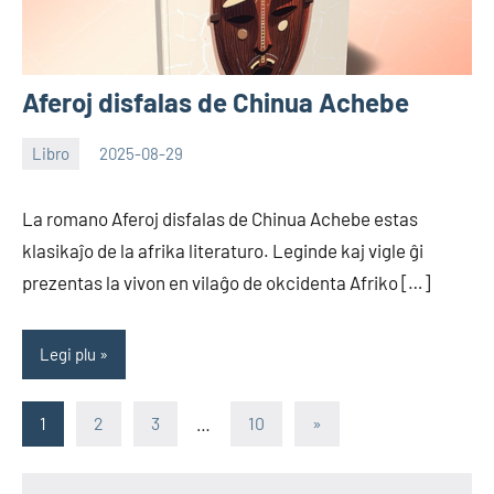
Aferoj disfalas de Chinua Achebe
Libro
2025-08-29
EoHu
La romano Aferoj disfalas de Chinua Achebe estas
klasikaĵo de la afrika literaturo. Leginde kaj vigle ĝi
prezentas la vivon en vilaĝo de okcidenta Afriko […]
Legi plu
Paĝnumerado
Sekva
1
2
3
…
10
»
artikolo
por