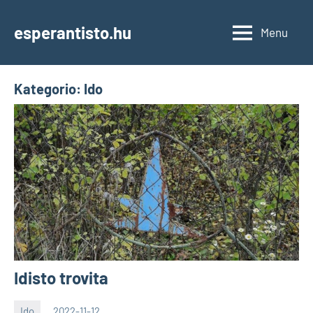
Skip
to
esperantisto.hu
Menu
content
Kategorio:
Ido
Idisto trovita
Ido
2022-11-12