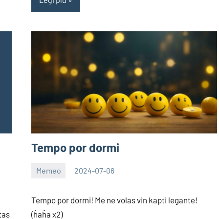
Tempo por dormi
Memeo
2024-07-06
EoHu
Tempo por dormi! Me ne volas vin kapti legante!
tas
(ĥaĥa x2)