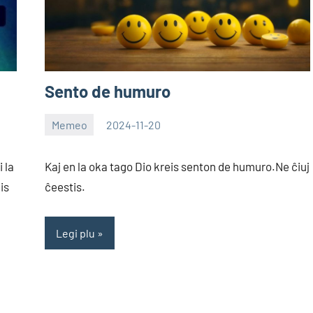
Sento de humuro
Memeo
2024-11-20
EoHu
 la
Kaj en la oka tago Dio kreis senton de humuro.Ne ĉiuj
is
ĉeestis.
Legi plu