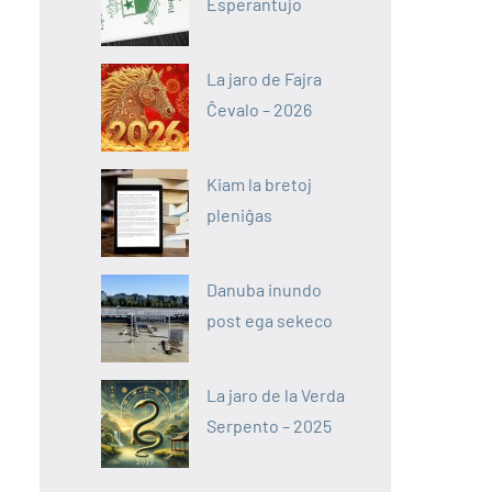
Esperantujo
La jaro de Fajra
Ĉevalo – 2026
Kiam la bretoj
pleniĝas
Danuba inundo
post ega sekeco
La jaro de la Verda
Serpento – 2025