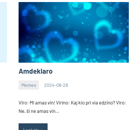
Amdeklaro
Memeo
2024-08-28
EoHu
Viro: Mi amas vin! Virino: Kaj kio pri via edzino? Viro:
Ne, ŝi ne amas vin…
Legi plu