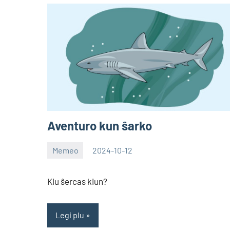
Aventuro kun ŝarko
Memeo
2024-10-12
EoHu
Kiu ŝercas kiun?
Legi plu