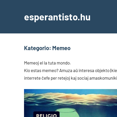
Skip
to
esperantisto.hu
content
Kategorio:
Memeo
Memeoj el la tuta mondo.
Kio estas memeo? Amuza aŭ interesa objekto (kiel 
interrete ĉefe per retejoj kaj sociaj amaskomuniki