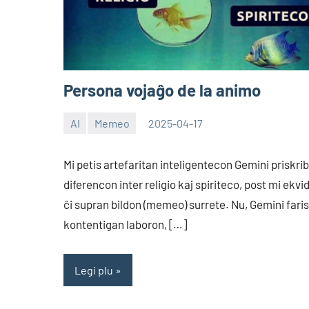
Persona vojaĝo de la animo
AI
Memeo
2025-04-17
EoHu
Mi petis artefaritan inteligentecon Gemini priskribi
diferencon inter religio kaj spiriteco, post mi ekvid
ĉi supran bildon (memeo) surrete. Nu, Gemini faris
kontentigan laboron, […]
Legi plu