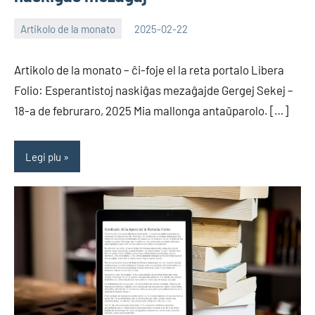
Artikolo de la monato
2025-02-22
EoHu
Artikolo de la monato – ĉi-foje el la reta portalo Libera
Folio: Esperantistoj naskiĝas mezaĝajde Gergej Sekej –
18-a de februraro, 2025 Mia mallonga antaŭparolo. […]
Legi plu