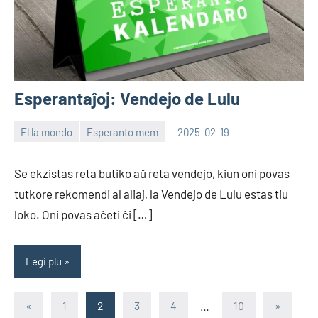
Esperantaĵoj: Vendejo de Lulu
El la mondo
Esperanto mem
2025-02-19
EoHu
Se ekzistas reta butiko aŭ reta vendejo, kiun oni povas
tutkore rekomendi al aliaj, la Vendejo de Lulu estas tiu
loko. Oni povas aĉeti ĉi […]
Legi plu
Paĝnumerado
Antaŭa
Sekva
«
1
2
3
4
…
10
»