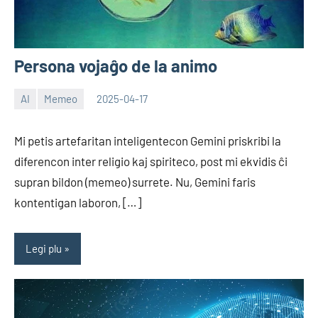
Persona vojaĝo de la animo
AI
Memeo
2025-04-17
EoHu
Mi petis artefaritan inteligentecon Gemini priskribi la
diferencon inter religio kaj spiriteco, post mi ekvidis ĉi
supran bildon (memeo) surrete. Nu, Gemini faris
kontentigan laboron, […]
Legi plu