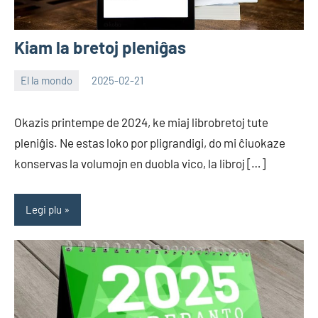
Kiam la bretoj pleniĝas
El la mondo
2025-02-21
EoHu
Okazis printempe de 2024, ke miaj librobretoj tute
pleniĝis. Ne estas loko por pligrandigi, do mi ĉiuokaze
konservas la volumojn en duobla vico, la libroj […]
Legi plu