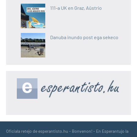
111-a UK en Graz, Aŭstrio
Danuba inundo post ega sekeco
Oficiala retejo de esperantisto.hu - Bonvenon! - En Esperantujo la