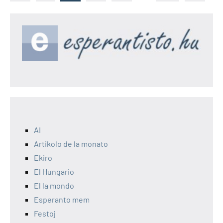
artikolo
artikolo
por
afiŝoj
AI
Artikolo de la monato
Ekiro
El Hungario
El la mondo
Esperanto mem
Festoj