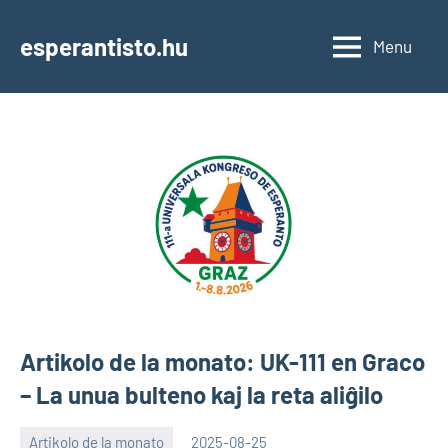
Skip
to
esperantisto.hu
Menu
content
Artikolo de la monato: UK-111 en Graco
– La unua bulteno kaj la reta aliĝilo
Artikolo de la monato
2025-08-25