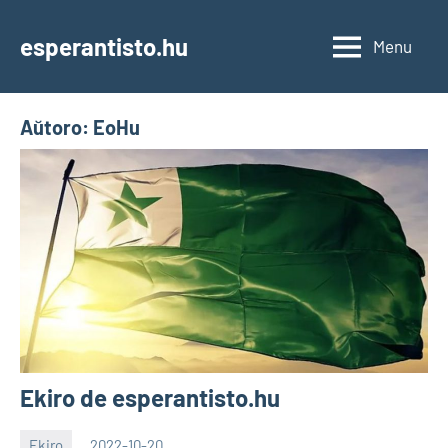
Skip
to
esperantisto.hu
Menu
content
Aŭtoro:
EoHu
Ekiro de esperantisto.hu
Ekiro
2022-10-20