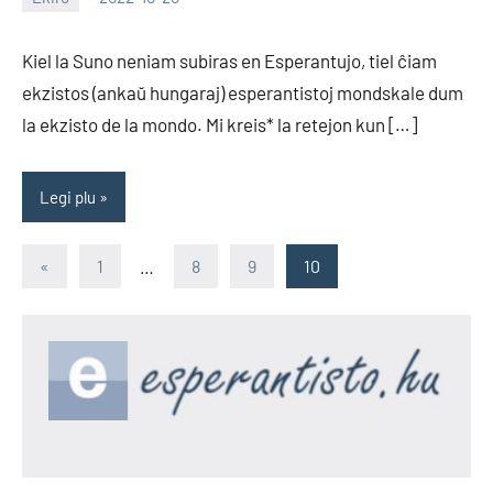
EoHu
Kiel la Suno neniam subiras en Esperantujo, tiel ĉiam
ekzistos (ankaŭ hungaraj) esperantistoj mondskale dum
la ekzisto de la mondo. Mi kreis* la retejon kun […]
Legi plu
Paĝnumerado
Antaŭa
«
1
…
8
9
10
artikolo
por
afiŝoj