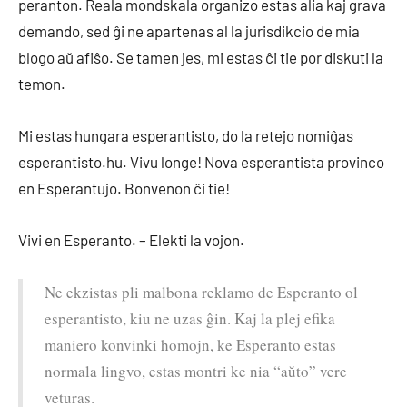
peranton. Reala mondskala organizo estas alia kaj grava
demando, sed ĝi ne apartenas al la jurisdikcio de mia
blogo aŭ afiŝo. Se tamen jes, mi estas ĉi tie por diskuti la
temon.
Mi estas hungara esperantisto, do la retejo nomiĝas
esperantisto.hu. Vivu longe! Nova esperantista provinco
en Esperantujo. Bonvenon ĉi tie!
Vivi en Esperanto. – Elekti la vojon.
Ne ekzistas pli malbona reklamo de Esperanto ol
esperantisto, kiu ne uzas ĝin. Kaj la plej efika
maniero konvinki homojn, ke Esperanto estas
normala lingvo, estas montri ke nia “aŭto” vere
veturas.