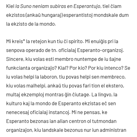
Kiel
la Suno neniam subiras en Esperantujo
, tiel ĉiam
ekzistos (ankaŭ hungaraj) esperantistoj mondskale dum
la ekzisto de la mondo.
Mi kreis* la retejon kun tiu ĉi spirito. Mi enuiĝis pri la
senpova operado de tn. oficialaj Esperanto-organizoj.
Sincere, kiu volas esti membro nuntempe de iu ŝajne
funkcianta organizaĵo? Kial? Por kio? Por kiu intenco? Se
iu volas helpi la laboron, tiu povas helpi sen membreco,
kiu volas malhelpi, ankaŭ tiu povas fari tion el ekstero,
multaj ekzemploj montras ĝin ĉiutage. La lingvo, la
kulturo kaj la mondo de Esperanto ekzistas eĉ sen
nenecesaj oficialaj instancoj. Mi ne pensas, ke
Esperanto bezonas ian alian centron ol tutmondan
organizaĵon, kiu landskale bezonus nur iun administran