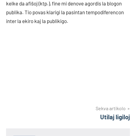
kelke da afiŝoj (ktp.), fine mi denove agordis la blogon
publika. Tio povas klarigi la pasintan tempodiferencon
inter la ekiro kaj la publikigo.
Navigado
Sekva artikolo
Utilaj ligiloj
tra
afiŝoj