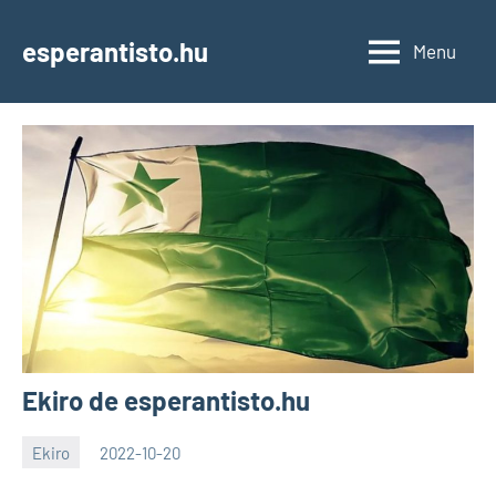
Skip
to
esperantisto.hu
Menu
content
Ekiro de esperantisto.hu
Ekiro
2022-10-20
EoHu