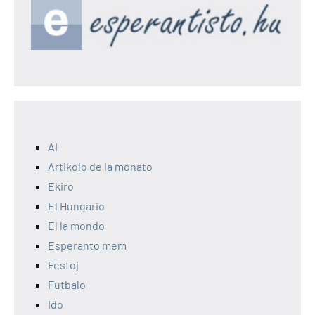
AI
Artikolo de la monato
Ekiro
El Hungario
El la mondo
Esperanto mem
Festoj
Futbalo
Ido