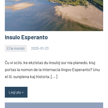
Insulo Esperanto
El la mondo
2025-01-23
EoHu
Ĉu vi sciis, ke ekzistas du insuloj sur nia planedo, kiuj
portas la nomon de la internacia lingvo Esperanto? Unu
el ili, sunplena kaj historia, […]
Legi plu