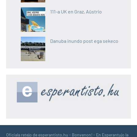
111-a UK en Graz, Aŭstrio
Danuba inundo post ega sekeco
Oficiala retejo de esperantisto.hu - Bonvenon! - En Esperantujo la