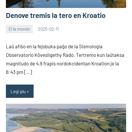
Denove tremis la tero en Kroatio
El la mondo
2025-02-11
EoHu
Laŭ afiŝo en la fejsbuka paĝo de la Sismologia
Observatorio Kövesligethy Radó. Tertremo kun laŭtaksa
magnitudo de 4,9 frapis nordokcidentan Kroation je la
6:43 pm […]
Legi plu