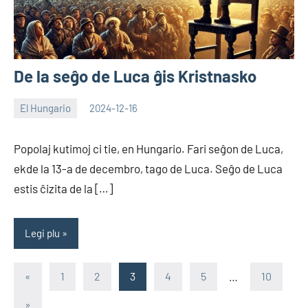
De la seĝo de Luca ĝis Kristnasko
El Hungario
2024-12-16
EoHu
Popolaj kutimoj ci tie, en Hungario. Fari seĝon de Luca,
ekde la 13-a de decembro, tago de Luca. Seĝo de Luca
estis ĉizita de la […]
Legi plu
Paĝnumerado
Antaŭa
«
1
2
3
4
5
…
10
artikolo
por
Sekva
»