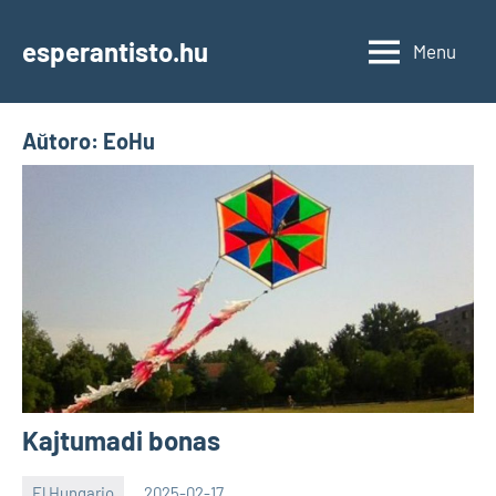
Skip
to
esperantisto.hu
Menu
content
Aŭtoro:
EoHu
Kajtumadi bonas
El Hungario
2025-02-17