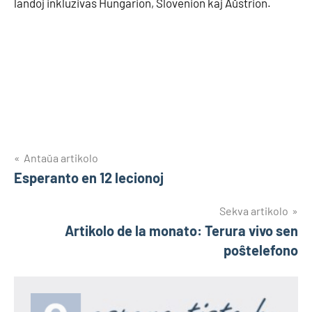
landoj inkluzivas Hungarion, Slovenion kaj Aŭstrion.
Navigado
Antaŭa artikolo
Esperanto en 12 lecionoj
tra
afiŝoj
Sekva artikolo
Artikolo de la monato: Terura vivo sen
poŝtelefono