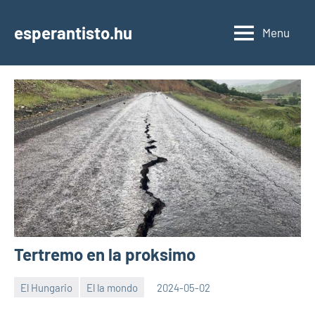
Skip
to
esperantisto.hu
Menu
content
Tertremo en la proksimo
El Hungario
El la mondo
2024-05-02
EoHu