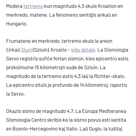
Modera
tertremo
kun magnitudo 4,3 skuis Kroation en
merkredo, matene. La fenomeno sentiĝis ankaŭ en
Hungario.
Frumatene en merkredo, tertremo skuis la areon
ĉirkaŭ
Slunj
(Szluin), Kroatio –
vidu detale
. La Sismologia
Servo registris sufiĉe fortan sismon, kies epicentro estis
proksimume 15 kilometrojn sude de Szluin. La
magnitudo de la tertremo estis 4,3 laŭ la Richter-skalo.
La epicentro situis je profundo de 14 kilometroj, raportis
la Servo.
Okazis sismo de magnitudo 4,7. La Eŭropa Mediteranea
Sismologia Centro skribis ke la sismo povus esti sentita
en Bosnio-Hercegovino kaj Italio. Laŭ Guglo, la tuŝitaj