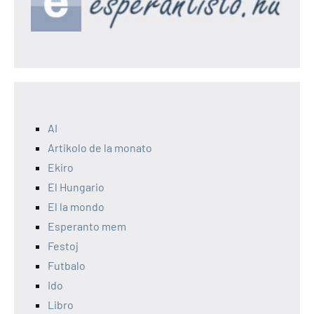
AI
Artikolo de la monato
Ekiro
El Hungario
El la mondo
Esperanto mem
Festoj
Futbalo
Ido
Libro