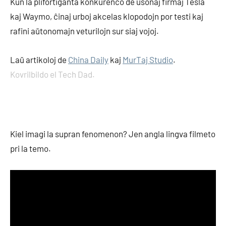
Kun la plifortiganta konkurenco de usonaj firmaj Tesla
kaj Waymo, ĉinaj urboj akcelas klopodojn por testi kaj
rafini aŭtonomajn veturilojn sur siaj vojoj.
Laŭ artikoloj de
China Daily
kaj
MurTaj Studio
.
Kovrilbildo el Tech Dad.
Kiel imagi la supran fenomenon? Jen angla lingva filmeto
pri la temo.