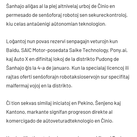
Ŝanhajo aliĝas al la plej altnivelaj urboj de Ĉinio en
permesado de senŝoforaj robotoj sen sekureckontroloj,
kiu celas antaŭenigi aŭtonomian teknologion.
Loĝantoj nun povas rezervi senpagajn veturojn kun
Baidu, SAIC Motor-posedata Saike Technology, Pony.ai,
kaj Auto X en difinitaj lokoj de la distrikto Pudong de
Ŝanhajo ĝis la 4-a de januaro. Kun la specialaj licencoj ili
rajtas oferti senŝoforajn robotaksioservojn sur specifitaj
malfermaj vojoj en la distrikto.
Ĉi tion sekvas similaj iniciatoj en Pekino, Ŝenĵeno kaj
Kantono, markante signifan progreson direkte al
komercigado de aŭtoveturadteknologio en Ĉinio.