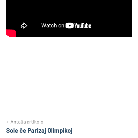
Navigado
Antaŭa artikolo
Sole ĉe Parizaj Olimpikoj
tra